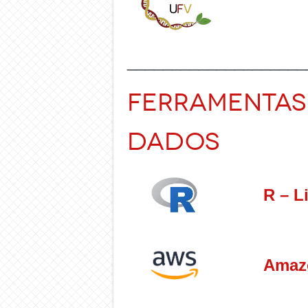
____________________
Ferramentas 
Dados
R – L
Amaz