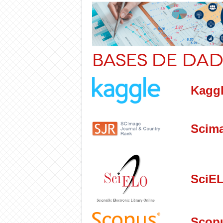
Bases de Dad
Kaggl
Scima
SciEL
Scop